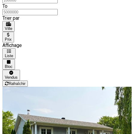
To
Trier par
Ville
Prix
Affichage
Liste
Bloc
Vendus
Rafraîchir