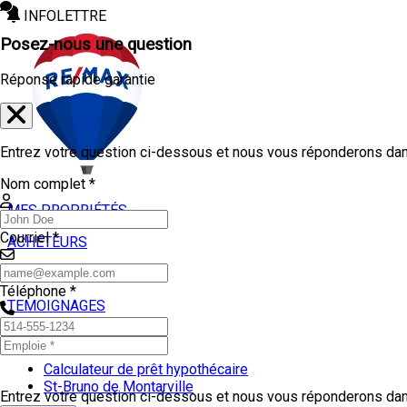
INFOLETTRE
Posez-nous une question
Réponse rapide garantie
Entrez votre question ci-dessous et nous vous réponderons dans
Nom complet *
MES PROPRIÉTÉS
Courriel *
ACHETEURS
VENDEURS
Téléphone *
TEMOIGNAGES
OUTILS
Calculateur de prêt hypothécaire
St-Bruno de Montarville
Entrez votre question ci-dessous et nous vous réponderons dans