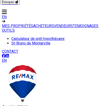
Envoyez
CONTACT
EN
MES PROPRIÉTÉS
ACHETEURS
VENDEURS
TEMOIGNAGES
OUTILS
Calculateur de prêt hypothécaire
St-Bruno de Montarville
CONTACT
EN