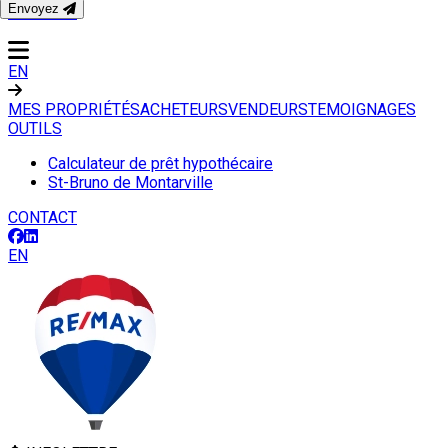
Envoyez
CONTACT
EN
MES PROPRIÉTÉS
ACHETEURS
VENDEURS
TEMOIGNAGES
OUTILS
Calculateur de prêt hypothécaire
St-Bruno de Montarville
CONTACT
EN