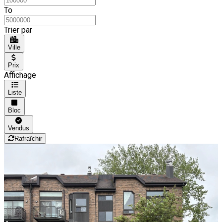
To
Trier par
Ville
Prix
Affichage
Liste
Bloc
Vendus
Rafraîchir