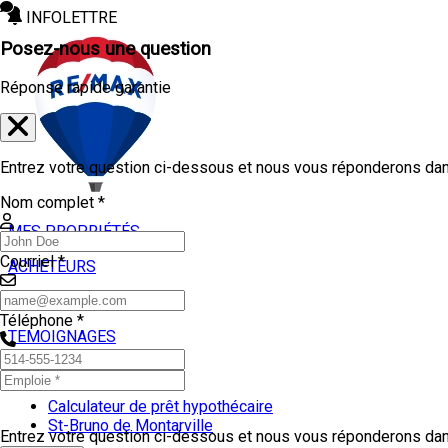
INFOLETTRE
Posez-nous une question
Réponse rapide garantie
Entrez votre question ci-dessous et nous vous réponderons dans
Nom complet *
MES PROPRIÉTÉS
Courriel *
ACHETEURS
VENDEURS
Téléphone *
TEMOIGNAGES
OUTILS
Calculateur de prêt hypothécaire
St-Bruno de Montarville
Entrez votre question ci-dessous et nous vous réponderons dans