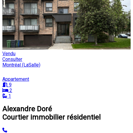
Vendu
Consulter
Montréal (LaSalle)
Appartement
9
2
1
Alexandre Doré
Courtier immobilier résidentiel