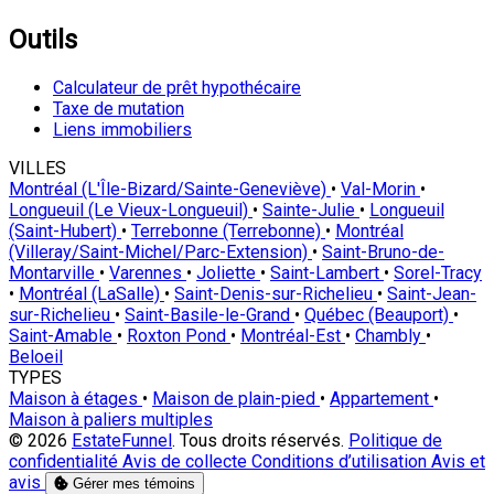
Outils
Calculateur de prêt hypothécaire
Taxe de mutation
Liens immobiliers
VILLES
Montréal (L'Île-Bizard/Sainte-Geneviève)
•
Val-Morin
•
Longueuil (Le Vieux-Longueuil)
•
Sainte-Julie
•
Longueuil
(Saint-Hubert)
•
Terrebonne (Terrebonne)
•
Montréal
(Villeray/Saint-Michel/Parc-Extension)
•
Saint-Bruno-de-
Montarville
•
Varennes
•
Joliette
•
Saint-Lambert
•
Sorel-Tracy
•
Montréal (LaSalle)
•
Saint-Denis-sur-Richelieu
•
Saint-Jean-
sur-Richelieu
•
Saint-Basile-le-Grand
•
Québec (Beauport)
•
Saint-Amable
•
Roxton Pond
•
Montréal-Est
•
Chambly
•
Beloeil
TYPES
Maison à étages
•
Maison de plain-pied
•
Appartement
•
Maison à paliers multiples
© 2026
EstateFunnel
. Tous droits réservés.
Politique de
confidentialité
Avis de collecte
Conditions d’utilisation
Avis et
avis
Gérer mes témoins