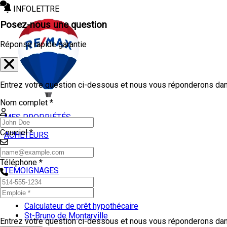
INFOLETTRE
Posez-nous une question
Réponse rapide garantie
Entrez votre question ci-dessous et nous vous réponderons dans
Nom complet *
MES PROPRIÉTÉS
Courriel *
ACHETEURS
VENDEURS
Téléphone *
TEMOIGNAGES
OUTILS
Calculateur de prêt hypothécaire
St-Bruno de Montarville
Entrez votre question ci-dessous et nous vous réponderons dans