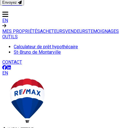
Envoyez
CONTACT
EN
MES PROPRIÉTÉS
ACHETEURS
VENDEURS
TEMOIGNAGES
OUTILS
Calculateur de prêt hypothécaire
St-Bruno de Montarville
CONTACT
EN