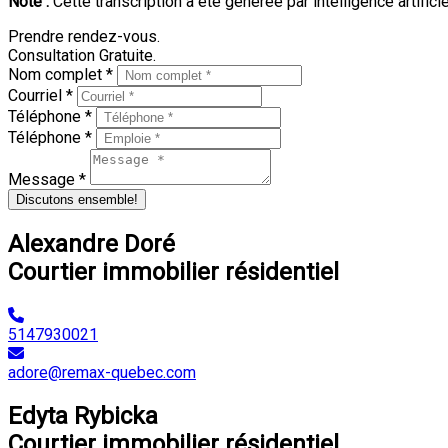
Note :
Cette transcription a été générée par intelligence artifici
Prendre rendez-vous.
Consultation Gratuite.
Nom complet *
Courriel *
Téléphone *
Téléphone *
Message *
Discutons ensemble!
Alexandre Doré
Courtier immobilier résidentiel
5147930021
adore@remax-quebec.com
Edyta Rybicka
Courtier immobilier résidentiel