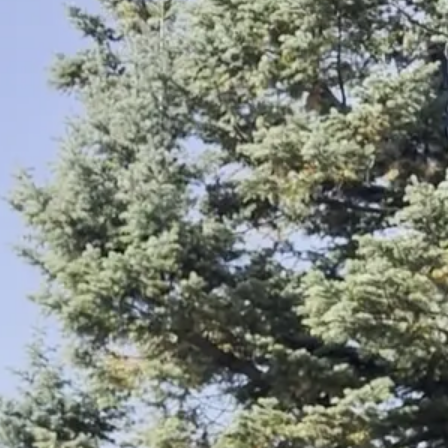
 Ici on est à quelques pas de la SÉPAQ, le Mont-Saint-Brun
e la rue, on les met et on part.
c Jolliet, je vous en avais parlé. Le Parc Jolliet, c'est les jeu
maison
avec le garage, la grande cour. Il y a une piscine à l'a
e ! Visite libre de 14h à 16h au 967, rue Pelletier, Saint-Brun
nous voir, équipe
DORÉ RYBICKA
.
voir ma patte d'éléphant ! Tu parles de décider de faire une 
nous voir. Bonne journée.