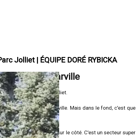
Parc Jolliet | ÉQUIPE DORÉ RYBICKA
Bruno-de-Montarville
 juste à côté du Parc Jolliet.
, je me suis cassé la cheville. Mais dans le fond, c'est que
e voisins immédiatement sur le côté. C'est un secteur super