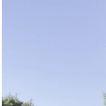
calme.
coin d
Le Par
belle 
octobr
Venez 
Venez 
Venez 