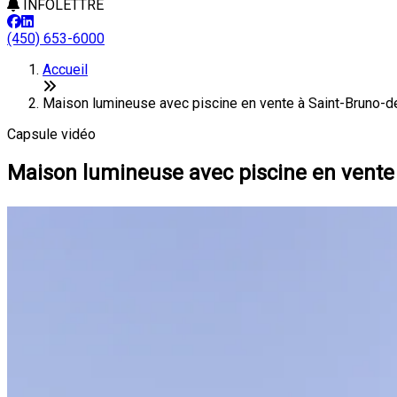
INFOLETTRE
(450) 653-6000
Accueil
Maison lumineuse avec piscine en vente à Saint-Bruno-d
Capsule vidéo
Maison lumineuse avec piscine en vente 
Nou
Hey w
Voyon
mon pi
Venez 