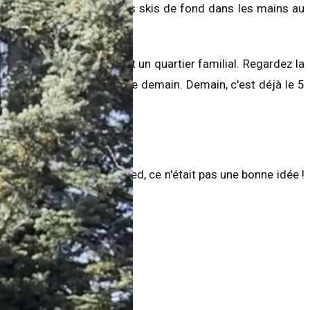
o. On peut partir avec nos skis de fond dans les mains au
x d'eau, c'est tout ça. C'est un quartier familial. Regardez la
rrière. Il y a une visite libre demain. Demain, c'est déjà le 5
o-de-Montarville.
fugue à 50 ans ; à mon pied, ce n'était pas une bonne idée !