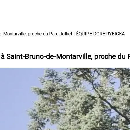
e-Montarville, proche du Parc Jolliet | ÉQUIPE DORÉ RYBICKA
à Saint-Bruno-de-Montarville, proche du 
velle propriété à vendre à Saint-
ow !
Nouvelle propriété à vendre à Saint-Bruno-de-Montarville,
s !
C'est quoi ça qui m'accroche la jambe ? Ah oui, c'est vrai
ed a voulu faire une fugue. Je l'ai rattrapé juste à temps !
voir ici comment c'est magnifique ! Regardez, il n'y a pas d