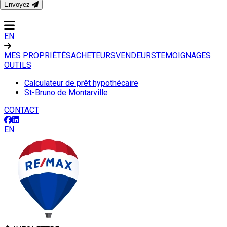
Envoyez
CONTACT
EN
MES PROPRIÉTÉS
ACHETEURS
VENDEURS
TEMOIGNAGES
OUTILS
Calculateur de prêt hypothécaire
St-Bruno de Montarville
CONTACT
EN