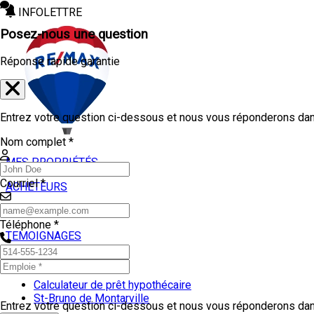
INFOLETTRE
Posez-nous une question
Réponse rapide garantie
Entrez votre question ci-dessous et nous vous réponderons dans
Nom complet *
MES PROPRIÉTÉS
Courriel *
ACHETEURS
VENDEURS
Téléphone *
TEMOIGNAGES
OUTILS
Calculateur de prêt hypothécaire
St-Bruno de Montarville
Entrez votre question ci-dessous et nous vous réponderons dans