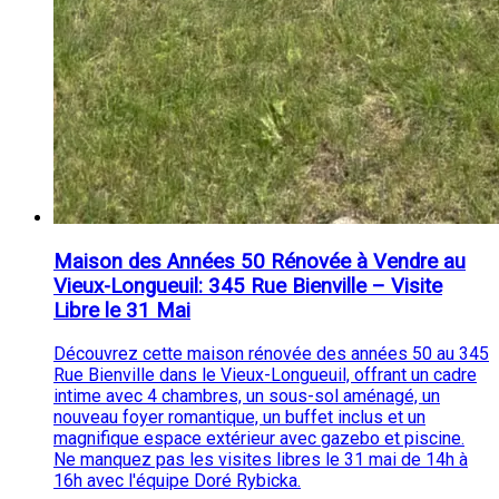
Maison des Années 50 Rénovée à Vendre au
Vieux-Longueuil: 345 Rue Bienville – Visite
Libre le 31 Mai
Découvrez cette maison rénovée des années 50 au 345
Rue Bienville dans le Vieux-Longueuil, offrant un cadre
intime avec 4 chambres, un sous-sol aménagé, un
nouveau foyer romantique, un buffet inclus et un
magnifique espace extérieur avec gazebo et piscine.
Ne manquez pas les visites libres le 31 mai de 14h à
16h avec l'équipe Doré Rybicka.