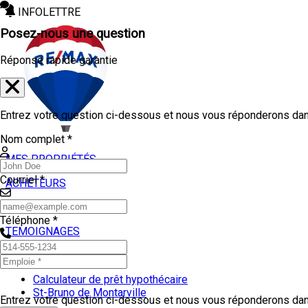
INFOLETTRE
Posez-nous une question
Réponse rapide garantie
Entrez votre question ci-dessous et nous vous réponderons dans
Nom complet *
MES PROPRIÉTÉS
Courriel *
ACHETEURS
VENDEURS
Téléphone *
TEMOIGNAGES
OUTILS
Calculateur de prêt hypothécaire
St-Bruno de Montarville
Entrez votre question ci-dessous et nous vous réponderons dans