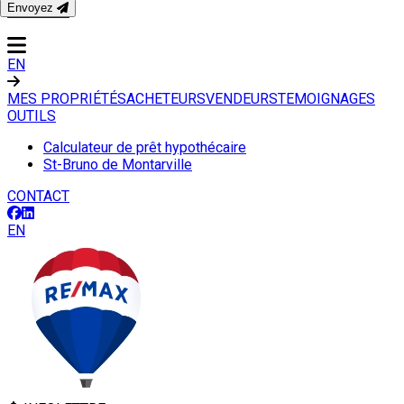
Envoyez
CONTACT
EN
MES PROPRIÉTÉS
ACHETEURS
VENDEURS
TEMOIGNAGES
OUTILS
Calculateur de prêt hypothécaire
St-Bruno de Montarville
CONTACT
EN