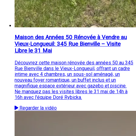
Maison des Années 50 Rénovée à Vendre au
Vieux-Longueuil: 345 Rue Bienville – Visite
Libre le 31 Mai
Découvrez cette maison rénovée des années 50 au 345
Rue Bienville dans le Vieux-Longueuil, offrant un cadre
intime avec 4 chambres, un sous-sol aménagé, un
nouveau foyer romantique, un buffet inclus et un
magnifique espace extérieur avec gazebo et piscine.
Ne manquez pas les visites libres le 31 mai de 14h à
16h avec l'équipe Doré Rybicka.
Regarder la vidéo