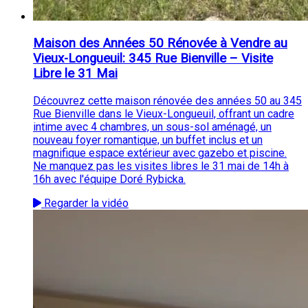
Maison des Années 50 Rénovée à Vendre au
Vieux-Longueuil: 345 Rue Bienville – Visite
Libre le 31 Mai
Découvrez cette maison rénovée des années 50 au 345
Rue Bienville dans le Vieux-Longueuil, offrant un cadre
intime avec 4 chambres, un sous-sol aménagé, un
nouveau foyer romantique, un buffet inclus et un
magnifique espace extérieur avec gazebo et piscine.
Ne manquez pas les visites libres le 31 mai de 14h à
16h avec l'équipe Doré Rybicka.
Regarder la vidéo