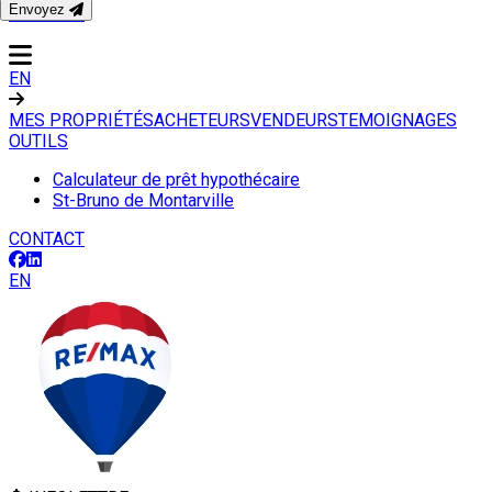
Envoyez
CONTACT
EN
MES PROPRIÉTÉS
ACHETEURS
VENDEURS
TEMOIGNAGES
OUTILS
Calculateur de prêt hypothécaire
St-Bruno de Montarville
CONTACT
EN