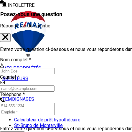
INFOLETTRE
Posez-nous une question
Réponse rapide garantie
Entrez votre question ci-dessous et nous vous réponderons dans
Nom complet *
MES PROPRIÉTÉS
Courriel *
ACHETEURS
VENDEURS
Téléphone *
TEMOIGNAGES
OUTILS
Calculateur de prêt hypothécaire
St-Bruno de Montarville
Entrez votre question ci-dessous et nous vous réponderons dans