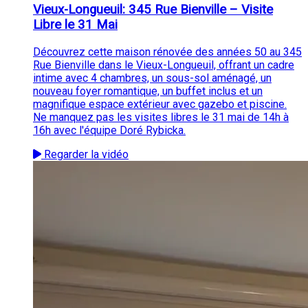
Vieux-Longueuil: 345 Rue Bienville – Visite
Libre le 31 Mai
Découvrez cette maison rénovée des années 50 au 345
Rue Bienville dans le Vieux-Longueuil, offrant un cadre
intime avec 4 chambres, un sous-sol aménagé, un
nouveau foyer romantique, un buffet inclus et un
magnifique espace extérieur avec gazebo et piscine.
Ne manquez pas les visites libres le 31 mai de 14h à
16h avec l'équipe Doré Rybicka.
Regarder la vidéo