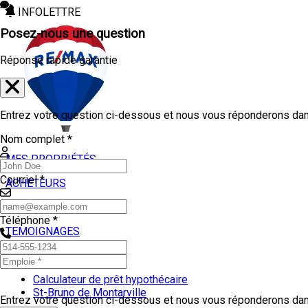
INFOLETTRE
Posez-nous une question
Réponse rapide garantie
Entrez votre question ci-dessous et nous vous réponderons dans
Nom complet *
MES PROPRIÉTÉS
Courriel *
ACHETEURS
VENDEURS
Téléphone *
TEMOIGNAGES
OUTILS
Calculateur de prêt hypothécaire
St-Bruno de Montarville
Entrez votre question ci-dessous et nous vous réponderons dans