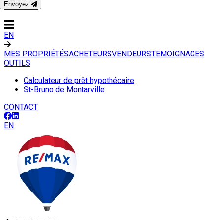
Envoyez
CONTACT
EN
MES PROPRIÉTÉS
ACHETEURS
VENDEURS
TEMOIGNAGES
OUTILS
Calculateur de prêt hypothécaire
St-Bruno de Montarville
CONTACT
EN