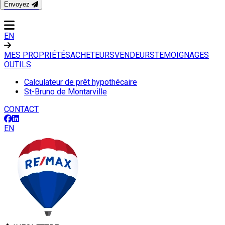
Envoyez
CONTACT
EN
MES PROPRIÉTÉS
ACHETEURS
VENDEURS
TEMOIGNAGES
OUTILS
Calculateur de prêt hypothécaire
St-Bruno de Montarville
CONTACT
EN