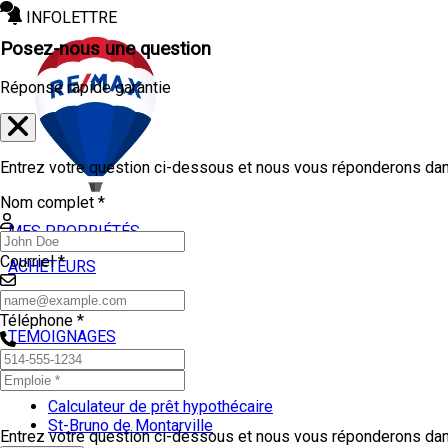
INFOLETTRE
Posez-nous une question
Réponse rapide garantie
Entrez votre question ci-dessous et nous vous réponderons dans
Nom complet *
MES PROPRIÉTÉS
Courriel *
ACHETEURS
VENDEURS
Téléphone *
TEMOIGNAGES
OUTILS
Calculateur de prêt hypothécaire
St-Bruno de Montarville
Entrez votre question ci-dessous et nous vous réponderons dans