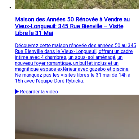
Maison des Années 50 Rénovée à Vendre au
Vieux-Longueuil: 345 Rue Bienville – Visite
Libre le 31 Mai
Découvrez cette maison rénovée des années 50 au 345
Rue Bienville dans le Vieux-Longueuil, offrant un cadre
intime avec 4 chambres, un sous-sol aménagé, un
nouveau foyer romantique, un buffet inclus et un
magnifique espace extérieur avec gazebo et piscine.
Ne manquez pas les visites libres le 31 mai de 14h à
16h avec l'équipe Doré Rybicka.
Regarder la vidéo