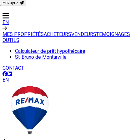
Envoyez
CONTACT
EN
MES PROPRIÉTÉS
ACHETEURS
VENDEURS
TEMOIGNAGES
OUTILS
Calculateur de prêt hypothécaire
St-Bruno de Montarville
CONTACT
EN