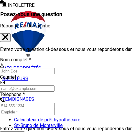
INFOLETTRE
Posez-nous une question
Réponse rapide garantie
Entrez votre question ci-dessous et nous vous réponderons dans
Nom complet *
MES PROPRIÉTÉS
Courriel *
ACHETEURS
VENDEURS
Téléphone *
TEMOIGNAGES
OUTILS
Calculateur de prêt hypothécaire
St-Bruno de Montarville
Entrez votre question ci-dessous et nous vous réponderons dans