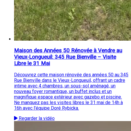
Maison des Années 50 Rénovée à Vendre au
Vieux-Longueuil: 345 Rue Bienville – Visite
Libre le 31 Mai
Découvrez cette maison rénovée des années 50 au 345
Rue Bienville dans le Vieux-Longueuil, offrant un cadre
intime avec 4 chambres, un sous-sol aménagé, un
nouveau foyer romantique, un buffet inclus et un
magnifique espace extérieur avec gazebo et piscine.
Ne manquez pas les visites libres le 31 mai de 14h à
16h avec l'équipe Doré Rybicka.
Regarder la vidéo