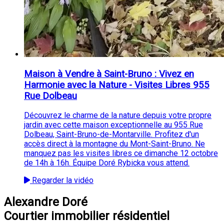
Maison à Vendre à Saint-Bruno : Vivez en
Harmonie avec la Nature - Visites Libres 955
Rue Dolbeau
Découvrez le charme de la nature depuis votre propre
jardin avec cette maison exceptionnelle au 955 Rue
Dolbeau, Saint-Bruno-de-Montarville. Profitez d'un
accès direct à la montagne du Mont-Saint-Bruno. Ne
manquez pas les visites libres ce dimanche 12 octobre
de 14h à 16h. Équipe Doré Rybicka vous attend.
Regarder la vidéo
Alexandre Doré
Courtier immobilier résidentiel