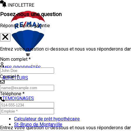
INFOLETTRE
Posez-nous une question
Réponse rapide garantie
Entrez votre question ci-dessous et nous vous réponderons dans
Nom complet *
MES PROPRIÉTÉS
Courriel *
ACHETEURS
VENDEURS
Téléphone *
TEMOIGNAGES
OUTILS
Calculateur de prêt hypothécaire
St-Bruno de Montarville
Entrez votre question ci-dessous et nous vous réponderons dans