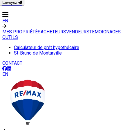
Envoyez
CONTACT
EN
MES PROPRIÉTÉS
ACHETEURS
VENDEURS
TEMOIGNAGES
OUTILS
Calculateur de prêt hypothécaire
St-Bruno de Montarville
CONTACT
EN