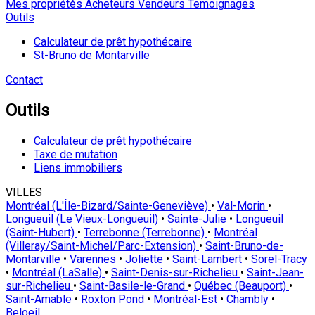
Mes propriétés
Acheteurs
Vendeurs
Temoignages
Outils
Calculateur de prêt hypothécaire
St-Bruno de Montarville
Contact
Outils
Calculateur de prêt hypothécaire
Taxe de mutation
Liens immobiliers
VILLES
Montréal (L'Île-Bizard/Sainte-Geneviève)
•
Val-Morin
•
Longueuil (Le Vieux-Longueuil)
•
Sainte-Julie
•
Longueuil
(Saint-Hubert)
•
Terrebonne (Terrebonne)
•
Montréal
(Villeray/Saint-Michel/Parc-Extension)
•
Saint-Bruno-de-
Montarville
•
Varennes
•
Joliette
•
Saint-Lambert
•
Sorel-Tracy
•
Montréal (LaSalle)
•
Saint-Denis-sur-Richelieu
•
Saint-Jean-
sur-Richelieu
•
Saint-Basile-le-Grand
•
Québec (Beauport)
•
Saint-Amable
•
Roxton Pond
•
Montréal-Est
•
Chambly
•
Beloeil