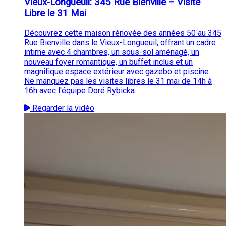
Vieux-Longueuil: 345 Rue Bienville – Visite
Libre le 31 Mai
Découvrez cette maison rénovée des années 50 au 345
Rue Bienville dans le Vieux-Longueuil, offrant un cadre
intime avec 4 chambres, un sous-sol aménagé, un
nouveau foyer romantique, un buffet inclus et un
magnifique espace extérieur avec gazebo et piscine.
Ne manquez pas les visites libres le 31 mai de 14h à
16h avec l'équipe Doré Rybicka.
Regarder la vidéo