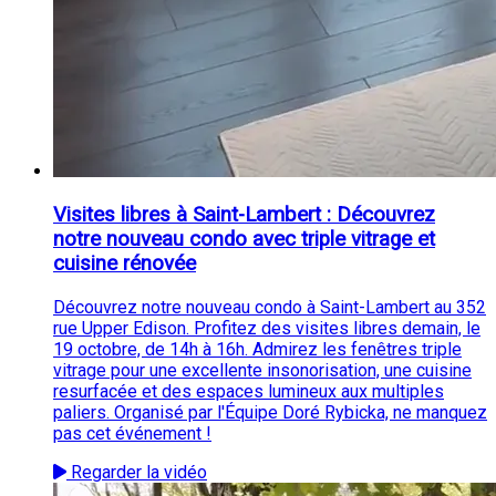
Visites libres à Saint-Lambert : Découvrez
notre nouveau condo avec triple vitrage et
cuisine rénovée
Découvrez notre nouveau condo à Saint-Lambert au 352
rue Upper Edison. Profitez des visites libres demain, le
19 octobre, de 14h à 16h. Admirez les fenêtres triple
vitrage pour une excellente insonorisation, une cuisine
resurfacée et des espaces lumineux aux multiples
paliers. Organisé par l'Équipe Doré Rybicka, ne manquez
pas cet événement !
Regarder la vidéo